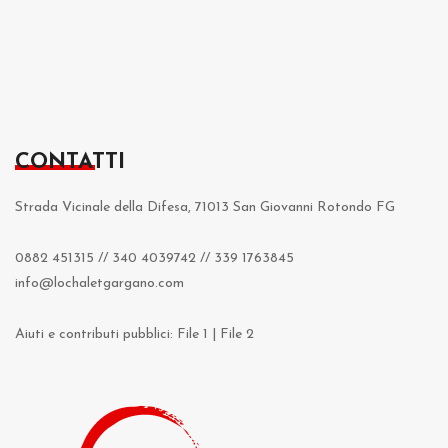
CONTATTI
Strada Vicinale della Difesa, 71013 San Giovanni Rotondo FG
0882 451315
//
340 4039742
//
339 1763845
info@lochaletgargano.com
Aiuti e contributi pubblici:
File 1
|
File 2