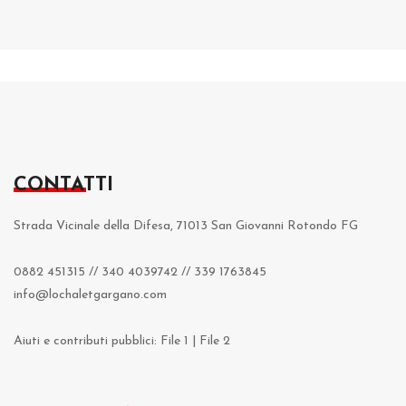
CONTATTI
Strada Vicinale della Difesa, 71013 San Giovanni Rotondo FG
0882 451315
//
340 4039742
//
339 1763845
info@lochaletgargano.com
Aiuti e contributi pubblici:
File 1
|
File 2