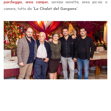
parcheggio
,
area camper
, servizio navetta, area pic-nic o
camere, tutto da “
Lo Chalet del Gargano
“.