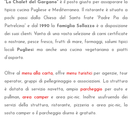
“Lo Chalet del Gargano”
è il posto giusto per assaporare la
tipica cucina Pugliese e Mediterranea. Il ristorante è situato a
pochi passi dalla Chiesa del Santo frate “Padre Pio da
Pietrelcina” e dal
1990
la
famiglia Sollazzo
è a disposizione
dei suoi clienti. Vanta di una vasta selezione di carni certificate
o nostrane, pesce fresco, frutti di mare, formaggi, salumi tipici
locali
Pugliesi
ma anche una cucina vegetariana o piatti
d’asporto.
Oltre al
menu alla carta
, offre
menu turistici
per agenzie, tour
operator, gruppi di pellegrinaggio o associazioni. La struttura
è dotata di servizio navetta, ampio
parcheggio
per auto e
pullman,
area camper
e area pic-nic. Inoltre usufruendo dei
servizi della struttura, ristorante, pizzeria o area pic-nic, la
sosta camper o il parcheggio diurno è gratuito.