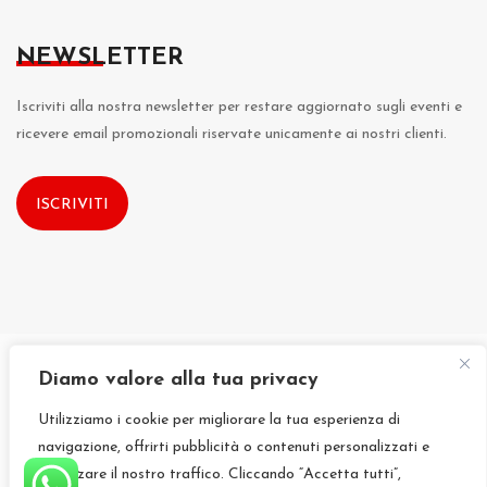
NEWSLETTER
Iscriviti alla nostra newsletter per restare aggiornato sugli eventi e
ricevere email promozionali riservate unicamente ai nostri clienti.
ISCRIVITI
Diamo valore alla tua privacy
Designed by
Exodia.Tech
|
Privacy Policy
|
Contributi Pubblici
Utilizziamo i cookie per migliorare la tua esperienza di
Copyright © 2021 LO CHALET TRATTORIA BAR SRL
navigazione, offrirti pubblicità o contenuti personalizzati e
Prolungamento di Viale Padre Pio 17, 71013, San Giovanni Rotondo
analizzare il nostro traffico. Cliccando “Accetta tutti”,
(FG)