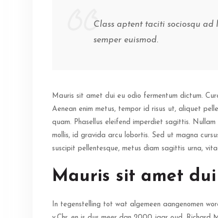
Class aptent taciti sociosqu ad
semper euismod.
Mauris sit amet dui eu odio fermentum dictum. Curab
Aenean enim metus, tempor id risus ut, aliquet pelle
quam. Phasellus eleifend imperdiet sagittis. Nullam
mollis, id gravida arcu lobortis. Sed ut magna cursus
suscipit pellentesque, metus diam sagittis urna, vit
Mauris sit amet du
In tegenstelling tot wat algemeen aangenomen wordt i
v.Chr. en is dus meer dan 2000 jaar oud. Richard M