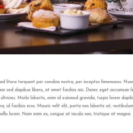
 ad litora torquent per conubia nostra, per inceptos himenaeos. Nun
Proin sed dapibus libero, sit amet facilisis nisi. Donec eget accumsan
ltricies. Morbi lobortis, enim id euismod gravida, turpis lorem dapibu
a, id facilisis eros. Mauris velit elit, porta non lobortis at, vestibul
ollis lorem. Nam enim ex, congue at iaculis non, tristique at magna.