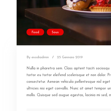
Food
Sous
By exodiadmin
/
25 Gennaio 2019
Nulla in pharetra sem. Class aptent taciti sociosqu
tortor eu tortor eleifend scelerisque et non dolor. 
consectetur. Aenean vehicula pellentesque nisl eget u
ultricies nisi eget convallis. Nunc sit amet tempor urn
mollis. Quisque sed augue egestas, lacinia mi sed, m