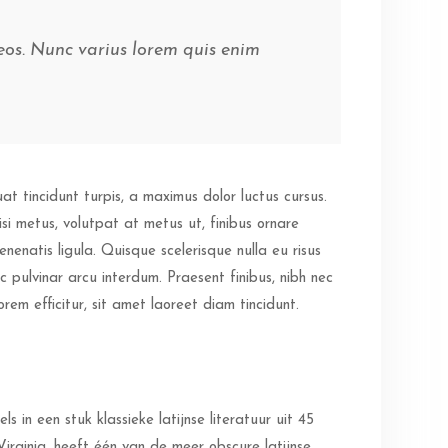
aeos. Nunc varius lorem quis enim
t tincidunt turpis, a maximus dolor luctus cursus.
si metus, volutpat at metus ut, finibus ornare
enatis ligula. Quisque scelerisque nulla eu risus
ec pulvinar arcu interdum. Praesent finibus, nibh nec
em efficitur, sit amet laoreet diam tincidunt.
 in een stuk klassieke latijnse literatuur uit 45
irginia, heeft één van de meer obscure latijnse