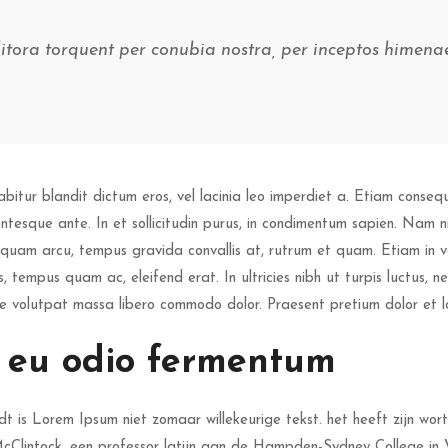
 litora torquent per conubia nostra, per inceptos himen
itur blandit dictum eros, vel lacinia leo imperdiet a. Etiam consequa
ntesque ante. In et sollicitudin purus, in condimentum sapien. Nam ni
 quam arcu, tempus gravida convallis at, rutrum et quam. Etiam in ven
, tempus quam ac, eleifend erat. In ultricies nibh ut turpis luctus, n
ae volutpat massa libero commodo dolor. Praesent pretium dolor et lor
i eu odio fermentum
s Lorem Ipsum niet zomaar willekeurige tekst. het heeft zijn wortels
cClintock, een professor latijn aan de Hampden-Sydney College in V