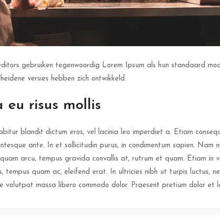
ditors gebruiken tegenwoordig Lorem Ipsum als hun standaard mode
cheidene versies hebben zich ontwikkeld.
 eu risus mollis
itur blandit dictum eros, vel lacinia leo imperdiet a. Etiam consequa
ntesque ante. In et sollicitudin purus, in condimentum sapien. Nam ni
 quam arcu, tempus gravida convallis at, rutrum et quam. Etiam in ven
, tempus quam ac, eleifend erat. In ultricies nibh ut turpis luctus, n
ae volutpat massa libero commodo dolor. Praesent pretium dolor et lor