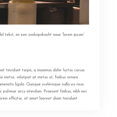
l tekst, en een zoekopdracht naar “lorem ipsum”
t tincidunt turpis, a maximus dolor luctus cursus.
si metus, volutpat at metus ut, finibus ornare
enatis ligula. Quisque scelerisque nulla eu risus
ec pulvinar arcu interdum. Praesent finibus, nibh nec
em efficitur, sit amet laoreet diam tincidunt.